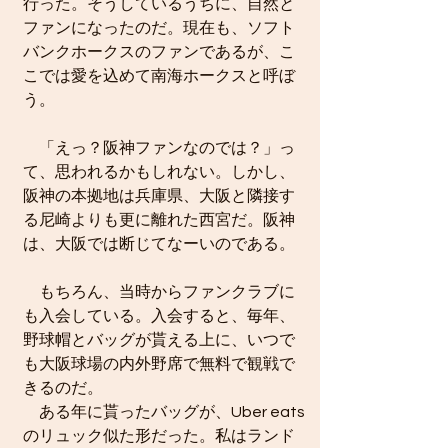
行った。そうしているうちに、自然と
ファンになったのだ。現在も、ソフト
バンクホークスのファンであるが、こ
こでは愛を込めて南海ホークスと呼ぼ
う。
　「えっ？阪神ファンなのでは？」っ
て、思われるかもしれない。しかし、
阪神の本拠地は兵庫県、大阪と隣接す
る尼崎よりも更に離れた西宮だ。阪神
は、大阪では断じてなーいのである。
　もちろん、当時からファンクラブに
も入会している。入会すると、毎年、
野球帽とバッグが貰える上に、いつで
も大阪球場の内外野席で無料で観戦で
きるのだ。
　ある年に貰ったバッグが、Uber eats
のリュック似た形だった。私はランド