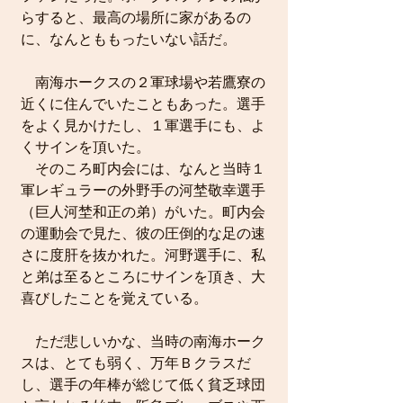
らすると、最高の場所に家があるの
に、なんとももったいない話だ。
　南海ホークスの２軍球場や若鷹寮の
近くに住んでいたこともあった。選手
をよく見かけたし、１軍選手にも、よ
くサインを頂いた。
　そのころ町内会には、なんと当時１
軍レギュラーの外野手の河埜敬幸選手
（巨人河埜和正の弟）がいた。町内会
の運動会で見た、彼の圧倒的な足の速
さに度肝を抜かれた。河野選手に、私
と弟は至るところにサインを頂き、大
喜びしたことを覚えている。　
　ただ悲しいかな、当時の南海ホーク
スは、とても弱く、万年Ｂクラスだ
し、選手の年棒が総じて低く貧乏球団